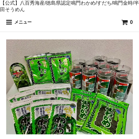
【公式】八百秀海産/徳島県認定鳴門わかめ/すだち/鳴門金時/半
田そうめん
0
メニュー