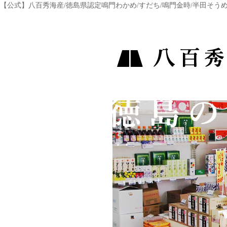
【公式】八百秀海産/徳島県認定鳴門わかめ/すだち/鳴門金時/半田そう