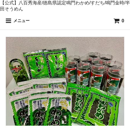
【公式】八百秀海産/徳島県認定鳴門わかめ/すだち/鳴門金時/半
田そうめん
0
メニュー